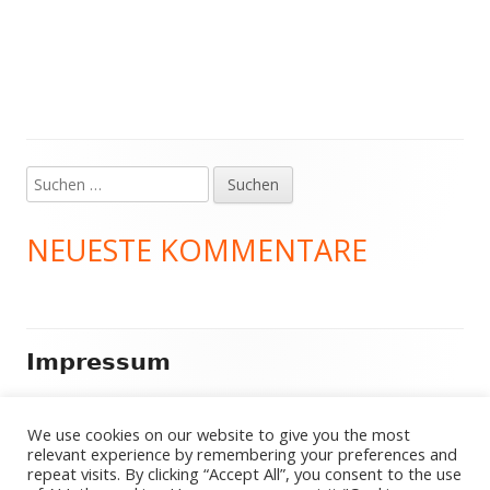
Suchen
Haupt-
nach:
Seitenleiste
NEUESTE KOMMENTARE
Footer
Impressum
Inhalt
Das sind die privaten Seiten von N. Rebel. re.bel@rebel-
We use cookies on our website to give you the most
n.eu
relevant experience by remembering your preferences and
repeat visits. By clicking “Accept All”, you consent to the use