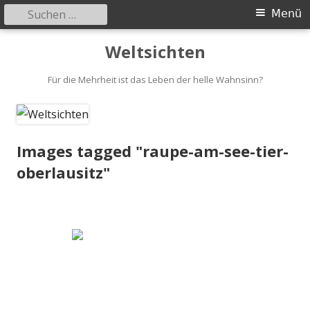
Suchen
Primäres
Menü
nach:
Menü
Springe
Weltsichten
zum
Inhalt
Für die Mehrheit ist das Leben der helle Wahnsinn?
Images tagged "raupe-am-see-tier-
oberlausitz"